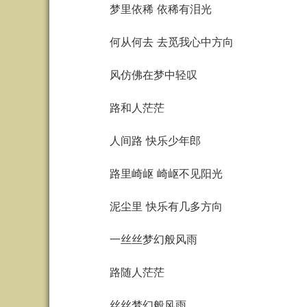
梦里依稀 依稀有泪光
何从何去 去觅我心中方向
风仿佛在梦中轻叹
路和人茫茫
人间路 快乐少年郎
路里崎岖 崎岖不见阳光
泥尘里 快乐有几多方向
一丝丝梦幻般风雨
路随人茫茫
丝丝梦幻般风雨