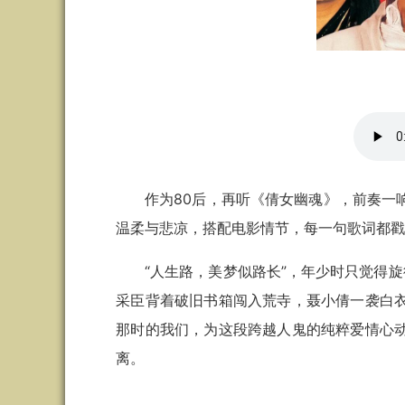
作为80后，再听《倩女幽魂》，前奏一
温柔与悲凉，搭配电影情节，每一句歌词都
“人生路，美梦似路长”，年少时只觉得
采臣背着破旧书箱闯入荒寺，聂小倩一袭白
那时的我们，为这段跨越人鬼的纯粹爱情心
离。