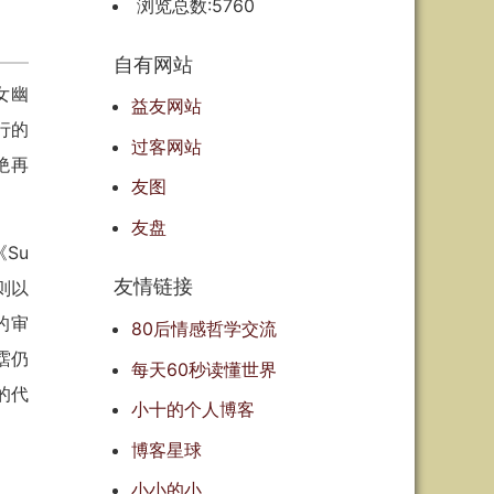
浏览总数:5760
自有网站
女幽
益友网站
行的
过客网站
绝再
友图
友盘
Su
友情链接
则以
的审
80后情感哲学交流
霑仍
每天60秒读懂世界
的代
小十的个人博客
博客星球
小小的小