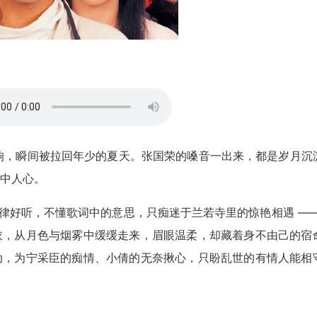
响，瞬间被拉回年少的夏天。张国荣的嗓音一出来，都是岁月沉
戳中人心。
旋律好听，不懂歌词中的意思，只痴迷于兰若寺里的惊艳相遇 ——
衣，从月色与烟雾中缓缓走来，眉眼温柔，却藏着身不由己的宿
动，为宁采臣的痴情、小倩的无奈揪心，只盼乱世的有情人能相